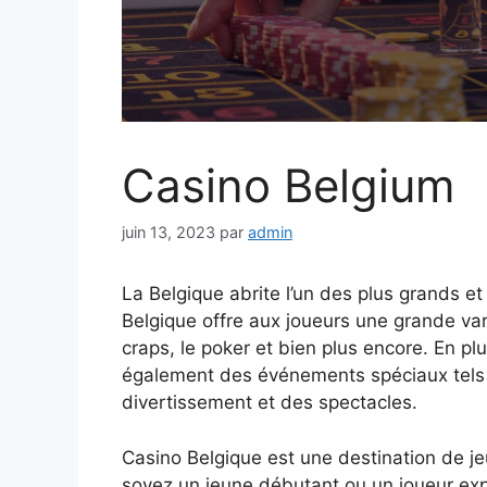
Casino Belgium
juin 13, 2023
par
admin
La Belgique abrite l’un des plus grands 
Belgique offre aux joueurs une grande varié
craps, le poker et bien plus encore. En p
également des événements spéciaux tels
divertissement et des spectacles.
Casino Belgique est une destination de je
soyez un jeune débutant ou un joueur exp