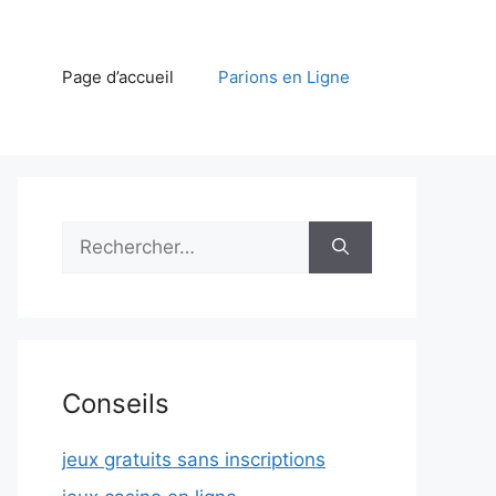
Page d’accueil
Parions en Ligne
Rechercher :
Conseils
jeux gratuits sans inscriptions