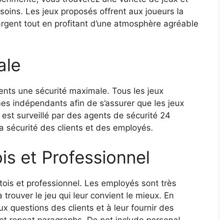
oins. Les jeux proposés offrent aux joueurs la
’argent tout en profitant d’une atmosphère agréable
ale
ients une sécurité maximale. Tous les jeux
es indépendants afin de s’assurer que les jeux
o est surveillé par des agents de sécurité 24
la sécurité des clients et des employés.
is et Professionnel
ois et professionnel. Les employés sont très
à trouver le jeu qui leur convient le mieux. En
ux questions des clients et à leur fournir des
not repeat paragraphs. Do not include personal