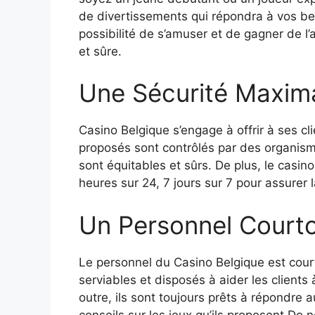
de divertissements qui répondra à vos bes
possibilité de s’amuser et de gagner de l
et sûre.
Une Sécurité Maxim
Casino Belgique s’engage à offrir à ses cl
proposés sont contrôlés par des organism
sont équitables et sûrs. De plus, le casin
heures sur 24, 7 jours sur 7 pour assurer 
Un Personnel Courto
Le personnel du Casino Belgique est court
serviables et disposés à aider les clients 
outre, ils sont toujours prêts à répondre a
conseils sur les jeux qu’ils proposent.Do 