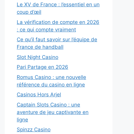
Le XV de France : l’essentiel en un
coup d’œil
La vérification de compte en 2026
: ce qui compte vraiment
Ce qu’il faut savoir sur l’équipe de
France de handball
Slot Night Casino
Pari Partage en 2026
Romus Casino : une nouvelle
référence du casino en ligne
Casinos Hors Arjel
Captain Slots Casino : une
aventure de jeu captivante en
ligne
Spinzz Casino