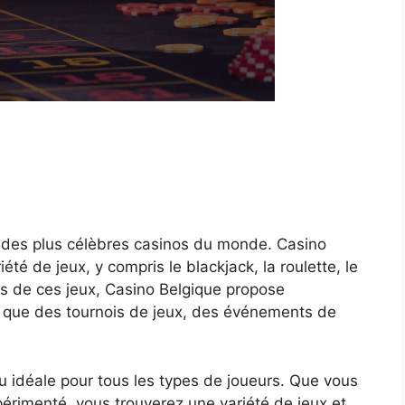
et des plus célèbres casinos du monde. Casino
té de jeux, y compris le blackjack, la roulette, le
lus de ces jeux, Casino Belgique propose
 que des tournois de jeux, des événements de
u idéale pour tous les types de joueurs. Que vous
érimenté, vous trouverez une variété de jeux et