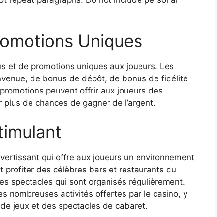
romotions Uniques
us et de promotions uniques aux joueurs. Les
nvenue, de bonus de dépôt, de bonus de fidélité
promotions peuvent offrir aux joueurs des
 plus de chances de gagner de l’argent.
timulant
ivertissant qui offre aux joueurs un environnement
 profiter des célèbres bars et restaurants du
es spectacles qui sont organisés régulièrement.
s nombreuses activités offertes par le casino, y
 de jeux et des spectacles de cabaret.