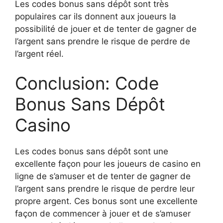
Les codes bonus sans dépôt sont très
populaires car ils donnent aux joueurs la
possibilité de jouer et de tenter de gagner de
l’argent sans prendre le risque de perdre de
l’argent réel.
Conclusion: Code
Bonus Sans Dépôt
Casino
Les codes bonus sans dépôt sont une
excellente façon pour les joueurs de casino en
ligne de s’amuser et de tenter de gagner de
l’argent sans prendre le risque de perdre leur
propre argent. Ces bonus sont une excellente
façon de commencer à jouer et de s’amuser