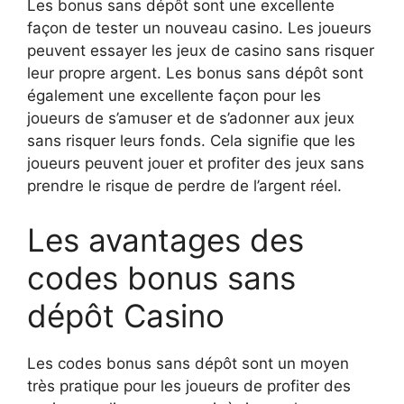
Les bonus sans dépôt sont une excellente
façon de tester un nouveau casino. Les joueurs
peuvent essayer les jeux de casino sans risquer
leur propre argent. Les bonus sans dépôt sont
également une excellente façon pour les
joueurs de s’amuser et de s’adonner aux jeux
sans risquer leurs fonds. Cela signifie que les
joueurs peuvent jouer et profiter des jeux sans
prendre le risque de perdre de l’argent réel.
Les avantages des
codes bonus sans
dépôt Casino
Les codes bonus sans dépôt sont un moyen
très pratique pour les joueurs de profiter des