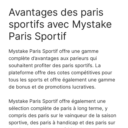
Avantages des paris
sportifs avec Mystake
Paris Sportif
Mystake Paris Sportif offre une gamme
complète d’avantages aux parieurs qui
souhaitent profiter des paris sportifs. La
plateforme offre des cotes compétitives pour
tous les sports et offre également une gamme
de bonus et de promotions lucratives.
Mystake Paris Sportif offre également une
sélection complète de paris à long terme, y
compris des paris sur le vainqueur de la saison
sportive, des paris à handicap et des paris sur