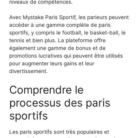
niveaux de compétences.
Avec Mystake Paris Sportif, les parieurs peuvent
accéder à une gamme complète de paris
sportifs, y compris le football, le basket-ball, le
tennis et bien plus. La plateforme offre
également une gamme de bonus et de
promotions lucratives qui peuvent être utilisés
pour augmenter leurs gains et leur
divertissement.
Comprendre le
processus des paris
sportifs
Les paris sportifs sont très populaires et