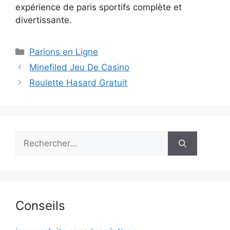
expérience de paris sportifs complète et
divertissante.
Catégories
Parions en Ligne
Minefiled Jeu De Casino
Roulette Hasard Gratuit
Rechercher :
Conseils