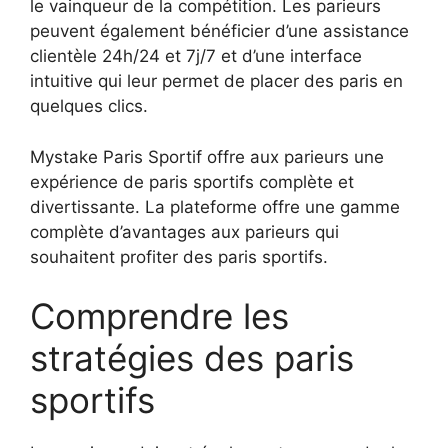
le vainqueur de la compétition. Les parieurs
peuvent également bénéficier d’une assistance
clientèle 24h/24 et 7j/7 et d’une interface
intuitive qui leur permet de placer des paris en
quelques clics.
Mystake Paris Sportif offre aux parieurs une
expérience de paris sportifs complète et
divertissante. La plateforme offre une gamme
complète d’avantages aux parieurs qui
souhaitent profiter des paris sportifs.
Comprendre les
stratégies des paris
sportifs