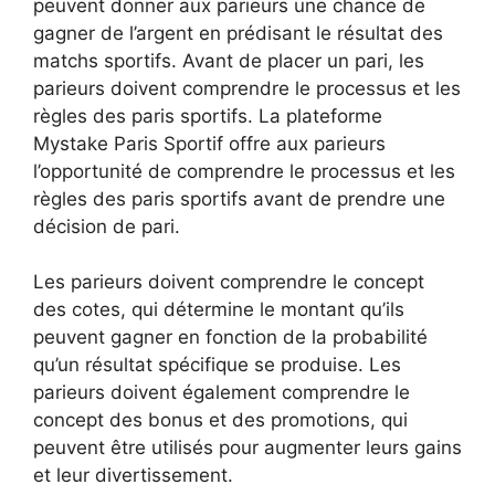
peuvent donner aux parieurs une chance de
gagner de l’argent en prédisant le résultat des
matchs sportifs. Avant de placer un pari, les
parieurs doivent comprendre le processus et les
règles des paris sportifs. La plateforme
Mystake Paris Sportif offre aux parieurs
l’opportunité de comprendre le processus et les
règles des paris sportifs avant de prendre une
décision de pari.
Les parieurs doivent comprendre le concept
des cotes, qui détermine le montant qu’ils
peuvent gagner en fonction de la probabilité
qu’un résultat spécifique se produise. Les
parieurs doivent également comprendre le
concept des bonus et des promotions, qui
peuvent être utilisés pour augmenter leurs gains
et leur divertissement.