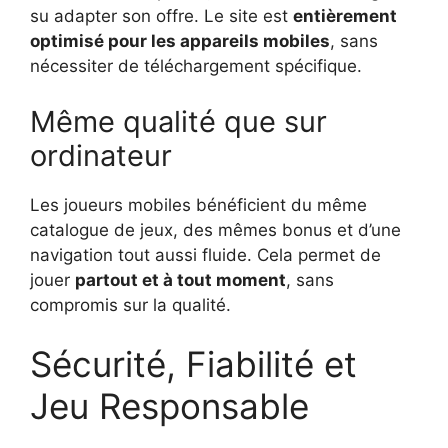
su adapter son offre. Le site est
entièrement
optimisé pour les appareils mobiles
, sans
nécessiter de téléchargement spécifique.
Même qualité que sur
ordinateur
Les joueurs mobiles bénéficient du même
catalogue de jeux, des mêmes bonus et d’une
navigation tout aussi fluide. Cela permet de
jouer
partout et à tout moment
, sans
compromis sur la qualité.
Sécurité, Fiabilité et
Jeu Responsable