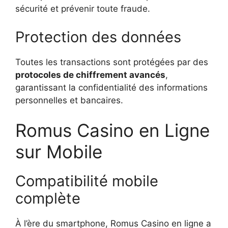
sécurité et prévenir toute fraude.
Protection des données
Toutes les transactions sont protégées par des
protocoles de chiffrement avancés
,
garantissant la confidentialité des informations
personnelles et bancaires.
Romus Casino en Ligne
sur Mobile
Compatibilité mobile
complète
À l’ère du smartphone, Romus Casino en ligne a