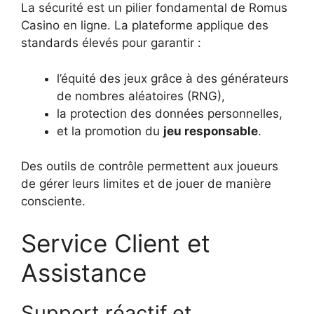
La sécurité est un pilier fondamental de Romus
Casino en ligne. La plateforme applique des
standards élevés pour garantir :
l’équité des jeux grâce à des générateurs
de nombres aléatoires (RNG),
la protection des données personnelles,
et la promotion du
jeu responsable
.
Des outils de contrôle permettent aux joueurs
de gérer leurs limites et de jouer de manière
consciente.
Service Client et
Assistance
Support réactif et