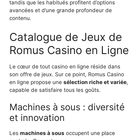
tandis que les habitués profitent d’options
avancées et d’une grande profondeur de
contenu.
Catalogue de Jeux de
Romus Casino en Ligne
Le cœur de tout casino en ligne réside dans
son offre de jeux. Sur ce point, Romus Casino
en ligne propose une
sélection riche et variée
,
capable de satisfaire tous les goûts.
Machines à sous : diversité
et innovation
Les
machines à sous
occupent une place