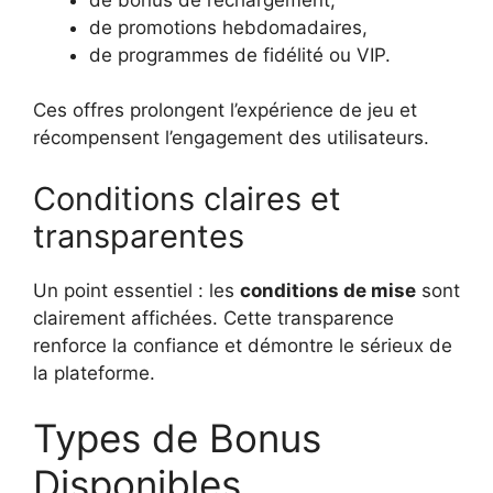
de promotions hebdomadaires,
de programmes de fidélité ou VIP.
Ces offres prolongent l’expérience de jeu et
récompensent l’engagement des utilisateurs.
Conditions claires et
transparentes
Un point essentiel : les
conditions de mise
sont
clairement affichées. Cette transparence
renforce la confiance et démontre le sérieux de
la plateforme.
Types de Bonus
Disponibles